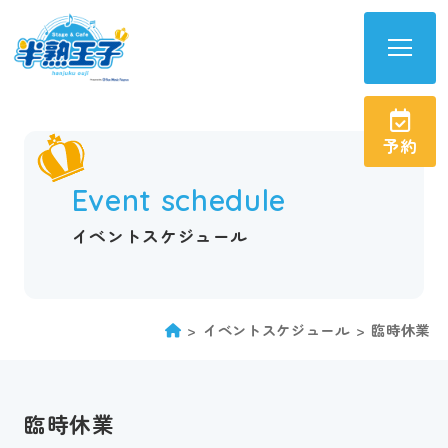
半
熟
王
予約
子
サ
Event schedule
イ
ト
イベントスケジュール
メ
ニ
ュ
イベントスケジュール
臨時休業
ー
を
開
臨時休業
く