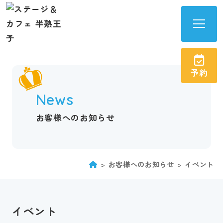
半
熟
王
予約
子
サ
News
イ
ト
お客様へのお知らせ
メ
ニ
ュ
お客様へのお知らせ
イベント
ー
を
開
イベント
く