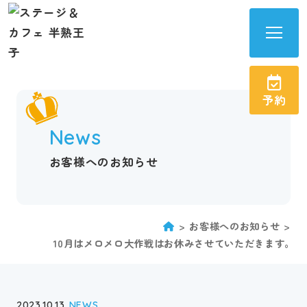
半
熟
王
予約
子
サ
News
イ
ト
お客様へのお知らせ
メ
ニ
ュ
お客様へのお知らせ
ー
10月はメロメロ大作戦はお休みさせていただきます。
を
開
く
2023.10.13
NEWS