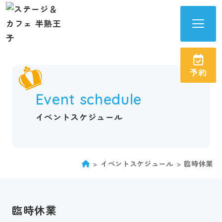
半
熟
王
予約
子
サ
Event schedule
イ
ト
イベントスケジュール
メ
ニ
ュ
イベントスケジュール
臨時休業
ー
を
開
臨時休業
く