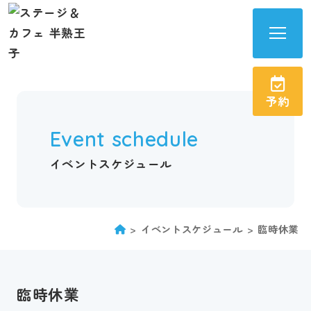
半
熟
王
予約
子
サ
Event schedule
イ
ト
イベントスケジュール
メ
ニ
ュ
イベントスケジュール
臨時休業
ー
を
開
臨時休業
く