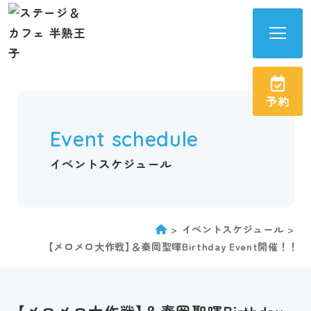
半
熟
王
予約
子
サ
Event schedule
イ
ト
イベントスケジュール
メ
ニ
ュ
イベントスケジュール
ー
【メロメロ大作戦】＆秦岡聖暉Birthday Event開催！！
を
開
く